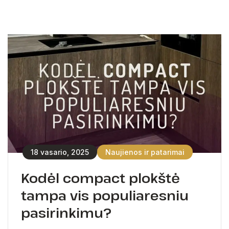
18 vasario, 2025
Naujienos ir patarimai
Kodėl compact plokštė
tampa vis populiaresniu
pasirinkimu?