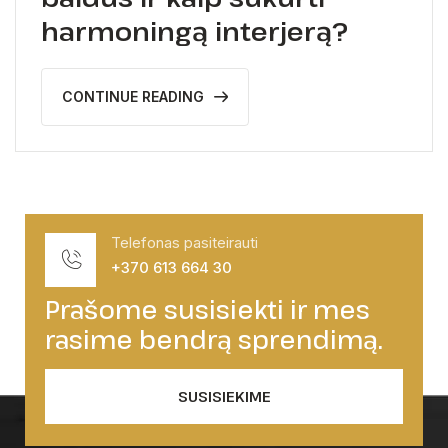
harmoningą interjerą?
CONTINUE READING
Telefonas pasiteirauti
+370 613 664 30
Prašome susisiekti ir mes
rasime bendrą sprendimą.
SUSISIEKIME