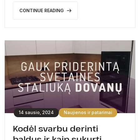
CONTINUE READING
14 sausio, 2024
Naujienos ir patarimai
Kodėl svarbu derinti
baldus ir kaip sukurti