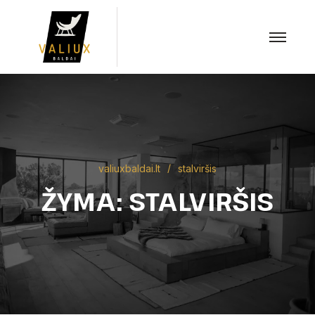
valiuxbaldai.lt
stalviršis
ŽYMA:
STALVIRŠIS