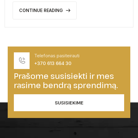
CONTINUE READING
Telefonas pasiteirauti
+370 613 664 30
Prašome susisiekti ir mes
rasime bendrą sprendimą.
SUSISIEKIME