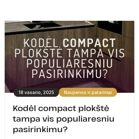
18 vasario, 2025
Naujienos ir patarimai
Kodėl compact plokštė
tampa vis populiaresniu
pasirinkimu?